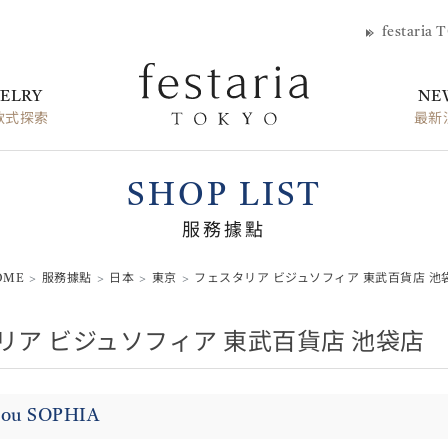
festaria 
ELRY
NE
款式探索
最新
SHOP LIST
服務據點
OME
服務據點
日本
東京
フェスタリア ビジュソフィア 東武百貨店 池
リア ビジュソフィア 東武百貨店 池袋店
bijou SOPHIA