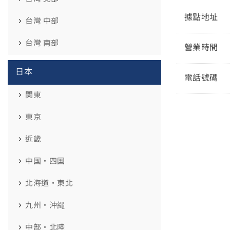
據點地址
台灣 中部
台灣 南部
營業時間
日本
電話號碼
関東
東京
近畿
中国・四国
北海道・東北
九州・沖縄
中部・北陸